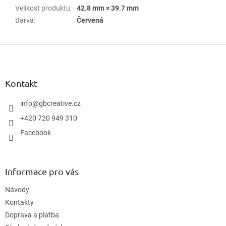
Velikost produktu
:
42.8 mm × 39.7 mm
Barva
:
Červená
Z
á
p
a
Kontakt
t
í
info
@
gbcreative.cz
+420 720 949 310
Facebook
Informace pro vás
Návody
Kontakty
Doprava a platba