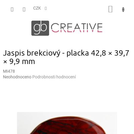
Přejít
NÁKUP
na
CZK
obsah
KOŠÍK
Jaspis brekciový - placka 42,8 × 39,7
× 9,9 mm
MI478
Průměrné
Neohodnoceno
Podrobnosti hodnocení
hodnocení
produktu
je
0,0
z
5
hvězdiček.