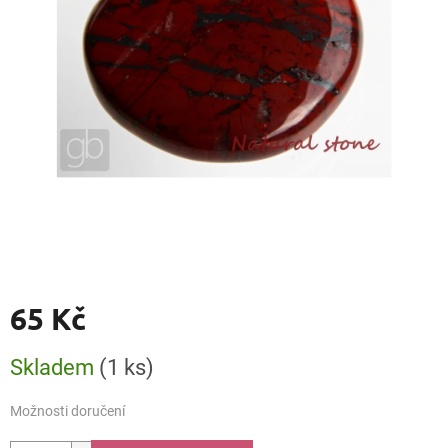
65 Kč
Měrná
Skladem
(1 ks)
cena:
Možnosti doručení