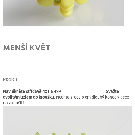
MENŠÍ KVĚT
KROK 1
Navlékněte střídavě 4xT a 4xP.
Svažte
dvojitým uzlem do kroužku.
Nechte si cca 8 cm dlouhý konec vlasce
na zapošití.