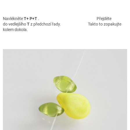
Navlékněte
T+
P+
T
. Pře
jděte
do vedlejšího
T
z předchozí řady.
Takto to zopakujte
kolem dokola.