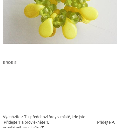
KROK 5
Vycházíte z
T
z předchozí řady v místě, kde jste
Přidejte
T
a provlékněte
T.
Přidejte
P
,
provlékněte vedlejším
T.