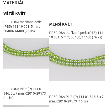
MATERIÁL
VĚTŠÍ KVĚT
PRECIOSA mačkaná perle
MENŠÍ KVĚT
(
PB
5) 111 19 001; 5 mm;
50400/14400 (76 ks)
PRECIOSA mačkaná perle (
PB
5) 111
19 001; 5 mm; 50400/14400 (76 ks)
PRECIOSA Pip™ (
P
) 111 01
346; 5 x 7 mm; 02010/29573
PRECIOSA Pip™ (
P
) 111 01 346; 5 x 7
(32 ks)
mm; 02010/29573 (16 ks)