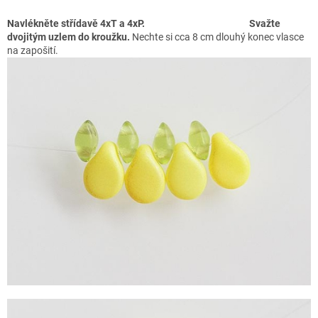
Navlékněte střídavě 4xT a 4xP.
Svažte
dvojitým uzlem do kroužku.
Nechte si cca 8 cm dlouhý konec vlasce
na zapošití.