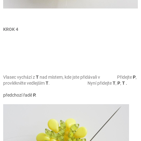
KROK 4
Vlasec vychází z
T
nad místem, kde jste přidávali v P
řidejte
P
,
provlékněte vedlejším
T
.
Nyní přidejte
T
,
P
,
T
.
předchozí řadě
P.