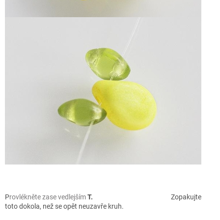
P
rovlékněte zase vedlejším
T.
Zopakujte
toto dokola, než se opět neuzavře kruh.