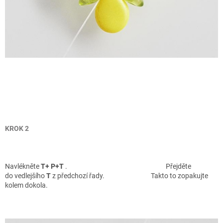
KROK 2
Navlékněte
T+
P+
T
. Pře
jděte
do vedlejšího
T
z předchozí řady.
Takto to zopakujte
kolem dokola.