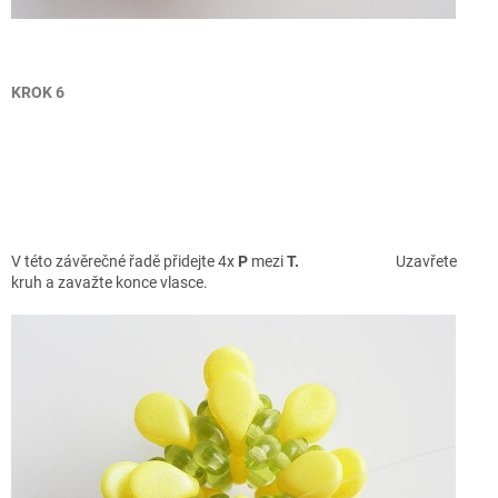
KROK 6
V této závěrečné řadě přidejte 4x
P
mezi
T.
Uzavřete
kruh a zavažte konce vlasce.