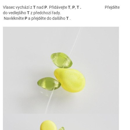
Vlasec vychází z
T
nad
P
. Přidávejte
T
,
P
,
T .
Přejděte
do vedlejšího
T
z předchozí řady.
Navlékněte
P
a přejděte do dalšího
T
.