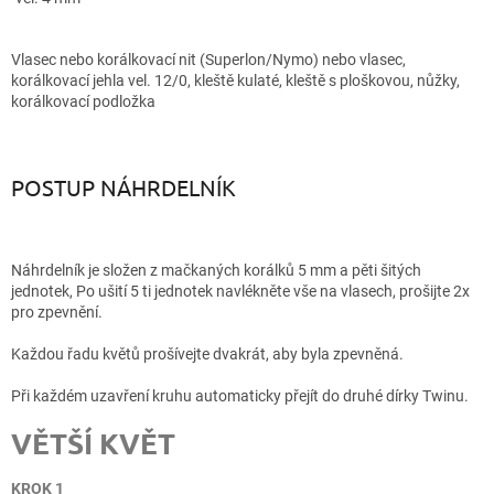
Vlasec nebo korálkovací nit (Superlon/Nymo) nebo vlasec,
korálkovací jehla vel. 12/0, kleště kulaté, kleště s ploškovou, nůžky,
korálkovací podložka
POSTUP NÁHRDELNÍK
Náhrdelník je složen z mačkaných korálků 5 mm a pěti šitých
jednotek, Po ušití 5 ti jednotek navlékněte vše na vlasech, prošijte 2x
pro zpevnění.
Každou řadu květů prošívejte dvakrát, aby byla zpevněná.
Při každém uzavření kruhu automaticky přejít do druhé dírky Twinu.
VĚTŠÍ KVĚT
KROK 1