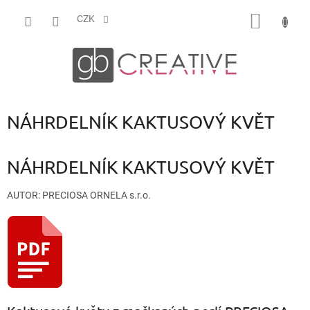
Přejít
NÁKUP
na
CZK
obsah
KOŠÍK
NÁHRDELNÍK KAKTUSOVÝ KVĚT
NÁHRDELNÍK KAKTUSOVÝ KVĚT
AUTOR: PRECIOSA ORNELA s.r.o.