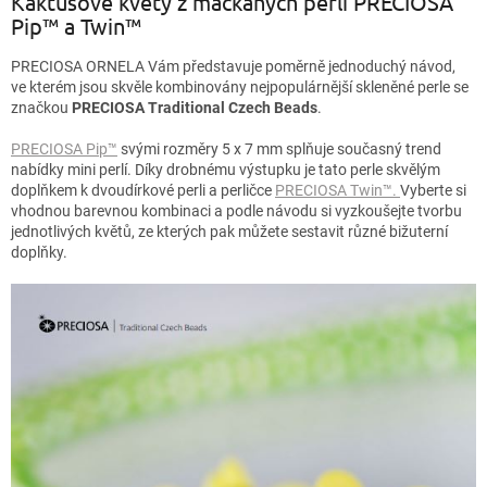
Kaktusové květy z mačkaných perlí PRECIOSA
Pip™ a Twin™
PRECIOSA ORNELA Vám představuje poměrně jednoduchý návod,
ve kterém jsou skvěle kombinovány nejpopulárnější skleněné perle se
značkou
PRECIOSA Traditional Czech Beads
.
PRECIOSA Pip™
svými rozměry 5 x 7 mm splňuje současný trend
nabídky mini perlí. Díky drobnému výstupku je tato perle skvělým
doplňkem k dvoudírkové perli a perličce
PRECIOSA Twin™.
Vyberte si
vhodnou barevnou kombinaci a podle návodu si vyzkoušejte tvorbu
jednotlivých květů, ze kterých pak můžete sestavit různé bižuterní
doplňky.