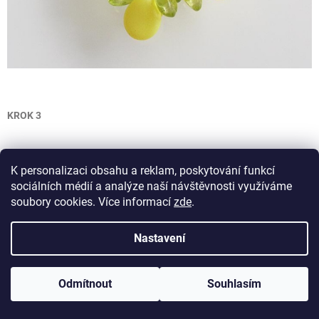
KROK 3
K personalizaci obsahu a reklam, poskytování funkcí
Vlasec vychází z
T
nad
P.
V tomto
místě přidejte
P
. Provlékněte
sociálních médií a analýze naší návštěvnosti využíváme
vedlejším
T
a přidejte
T
.
soubory cookies. Více informací
zde
.
Nastavení
Odmítnout
Souhlasím