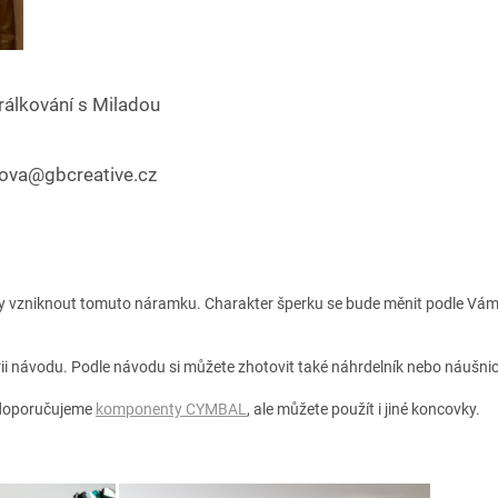
álkování s Miladou
svobodova@gbcreative.cz
y vzniknout tomuto náramku. Charakter šperku se bude měnit podle Vám
erii návodu. Podle návodu si můžete zhotovit také náhrdelník nebo náušnic
doporučujeme
komponenty CYMBAL
, ale můžete použít i jiné koncovky.