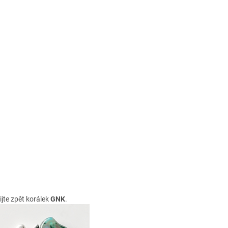
ijte zpět korálek
GNK
.