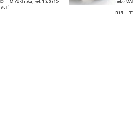
15
MIYUKI rokajl vel. 15/0 (15-
n
ebo MA
190F)
R15
TOHO