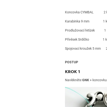
Koncovka CYMBAL 2 
Karabinka 9 mm 1 k
Prodlužovací řetízek 1 
Přívěsek Srdíčko 1 k
Spojovací kroužek 5 mm 2
POSTUP
KROK 1
Navlékněte
GNK
+ koncovk