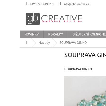
Přejít
+420 720 949 310
info@gbcreative.cz
na
obsah
NOVINKY
KORÁLKY
BIŽUTERNÍ KOMPON
Domů
Návody
SOUPRAVA GINKO
SOUPRAVA GI
SOUPRAVA GINKO