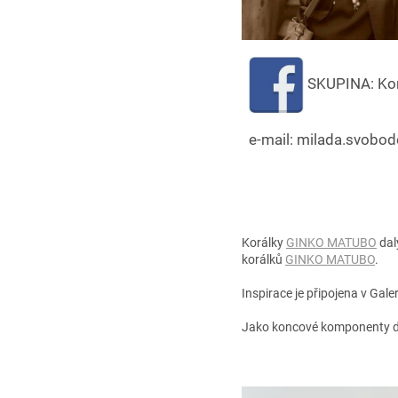
SKUPINA: Kor
e-mail: milada.
Korálky
GINKO MATUBO
dal
korálků
GINKO MATUBO
.
Inspirace je připojena v Gal
Jako koncové komponenty 