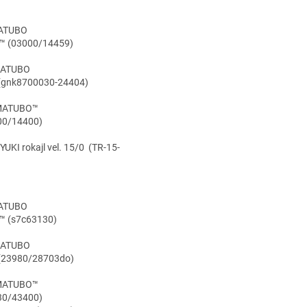
UBO
 (03000/14459)
TUBO
(gnk8700030-
24404)
ATUBO™
00/14400)
I rokajl vel. 15/0 (TR-15-
UBO
 (s7c63130)
TUBO
(23980/28703do)
ATUBO™
30/43400)