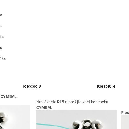
ks
s
ks
s
 ks
KROK 2 KROK 3
u
CYMBAL
.
Navlékněte
R15
a prošijte zpět koncovku
CYMBAL
.
Proš