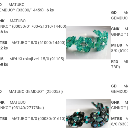
D
MATUBO
EMDUO™ (03000/14459) -
6 ks
GD
MAT
GEMDUO™
NK
MATUBO
INKO™
(00030/01700+21310/14400)
GNK
MA
36 ks
GINKO™
TB8
MATUBO™ 8/0 (61000/14400)
MTB8
M
22 ks
8/0 (610
15
MIYUKI rokajl vel. 15/0 (91105) -
R15
MIYUK
68 ks
7BD)
GD
MAT
D
MATUBO GEMDUO™ (25005al)
GEMDUO™
NK
MATUBO
GNK
MA
INKO™ (93140/27173ba)
GINKO™ 
TB8
MATUBO™ 8/0 (00030/01610)
MTB8
M
8/0 (630