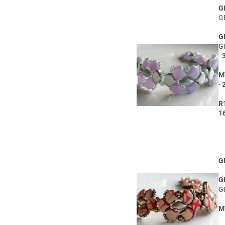
G
G
G
G
-
M
-
R
1
G
G
G
M