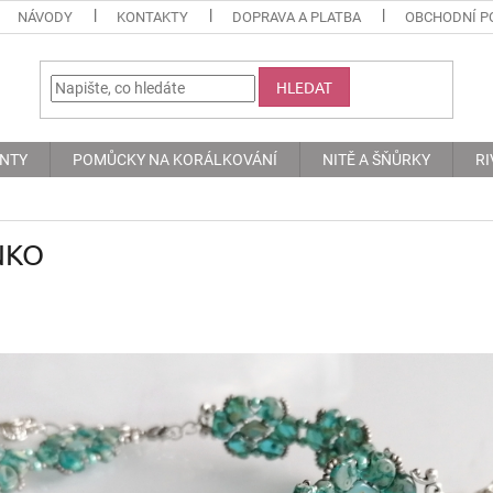
NÁVODY
KONTAKTY
DOPRAVA A PLATBA
OBCHODNÍ P
HLEDAT
ENTY
POMŮCKY NA KORÁLKOVÁNÍ
NITĚ A ŠŇŮRKY
RI
NKO