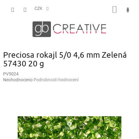
Přejít
NÁKUP
na
CZK
obsah
KOŠÍK
Preciosa rokajl 5/0 4,6 mm Zelená
57430 20 g
PV5024
Průměrné
Neohodnoceno
Podrobnosti hodnocení
hodnocení
produktu
je
0,0
z
5
hvězdiček.