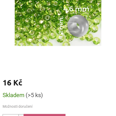
16 Kč
Měrná
Skladem
(>5 ks)
cena:
Možnosti doručení