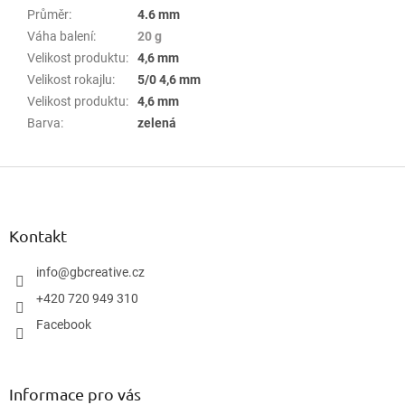
Průměr
:
4.6 mm
Váha balení
:
20 g
Velikost produktu
:
4,6 mm
Velikost rokajlu
:
5/0 4,6 mm
Velikost produktu
:
4,6 mm
Barva
:
zelená
Z
á
p
a
Kontakt
t
í
info
@
gbcreative.cz
+420 720 949 310
Facebook
Informace pro vás