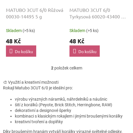
u
k
MATUBO 3CUT 6/0 Růžová
MATUBO 3CUT 6/0
t
00030-14495 5 g
Tyrkysová 60020-43400 5
ů
g
Skladem
(>5 ks)
Skladem
(>5 ks)
48 Kč
48 Kč
Do košíku
Do košíku
2
položek celkem
O
v
l
🎨 Využití a kreativní možnosti
á
Rokajl Matubo 3CUT 6/0 je ideální pro:
d
a
výrobu výrazných náramků, náhrdelníků a náušnic
c
šití z korálků (Peyote, Brick Stitch, Herringbone, RAW)
í
dekorativní a designové šperky
p
kombinaci s klasickým rokajlem i jinými broušenými korálky
r
kreativní tvoření a doplňky
v
Díky broušeným hranám vytváří korálky výrazné světelné odlesky,
k