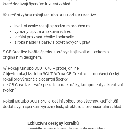
které dodávají šperkům luxusní vzhled.
y
v
💚 Proč si vybrat rokajl Matubo 3CUT od GB Creative
ý
p
kvalitní český rokajl s precizním broušením
i
výrazný třpyt a atraktivní vzhled
s
ideální pro začátečníky i pokročilé
u
široká nabídka barev a povrchových úprav
S GB Creative tvoříte šperky, které vynikají kvalitou, leskem a
originálním designem.
🛒 Rokajl Matubo 3CUT 6/0 – prodej online
Objevte rokajl Matubo 3CUT 6/0 na GB Creative – broušený český
rokajl pro výrazné a elegantní šperky.
👉 GB Creative – váš specialista na korálky, komponenty a kreativní
tvoření.
Rokajl Matubo 3CUT 6/0 je ideální volbou pro všechny, kteří chtějí
dodat svým šperkům výrazný lesk, strukturu a profesionální vzhled.
Exkluzivní designy korálků
Speciální tvary a barvy, které jinde nenajdete.