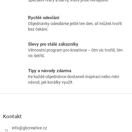
Rychlé odeslání
Objednávky odesíláme ještě ten den, ať můžeš tvořit
bez čekání.
Slevy pro stálé zákazníky
Věrnostní program pro kreativce – čím víc tvoříš, tím
víc šetříš.
Tipy a návody zdarma
Ke každé objednávce dostaneš inspiraci nebo mini
návod, jak korálky využít.
Z
á
p
a
Kontakt
t
í
info
@
gbcreative.cz