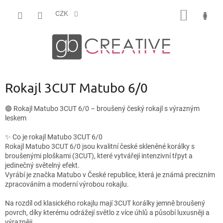
Přejít
NÁKUP
na
CZK
obsah
KOŠÍK
Rokajl 3CUT Matubo 6/0
🟢 Rokajl Matubo 3CUT 6/0 – broušený český rokajl s výrazným
leskem
✨ Co je rokajl Matubo 3CUT 6/0
Rokajl Matubo 3CUT 6/0 jsou kvalitní české skleněné korálky s
broušenými ploškami (3CUT), které vytvářejí intenzivní třpyt a
jedinečný světelný efekt.
Vyrábí je značka Matubo v České republice, která je známá precizním
zpracováním a moderní výrobou rokajlu.
Na rozdíl od klasického rokajlu mají 3CUT korálky jemně broušený
povrch, díky kterému odrážejí světlo z více úhlů a působí luxusněji a
výrazněji.