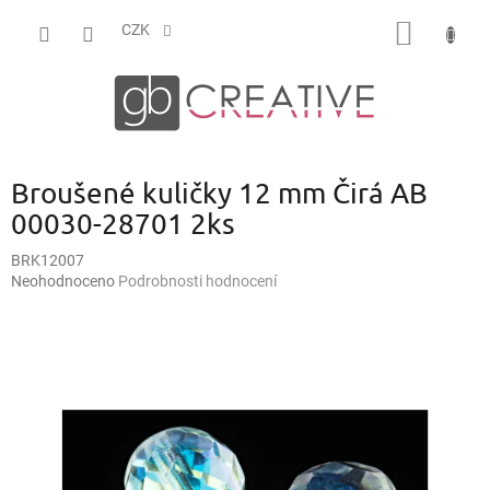
Přejít
NÁKUP
na
CZK
obsah
KOŠÍK
Broušené kuličky 12 mm Čirá AB
00030-28701 2ks
BRK12007
Průměrné
Neohodnoceno
Podrobnosti hodnocení
hodnocení
produktu
je
0,0
z
5
hvězdiček.