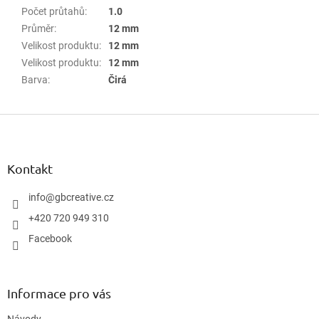
Počet průtahů
:
1.0
Průměr
:
12 mm
Velikost produktu
:
12 mm
Velikost produktu
:
12 mm
Barva
:
Čirá
Z
á
p
a
Kontakt
t
í
info
@
gbcreative.cz
+420 720 949 310
Facebook
Informace pro vás
Návody