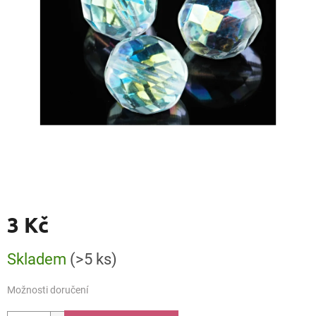
3 Kč
Měrná
Skladem
(>5 ks)
cena:
Možnosti doručení