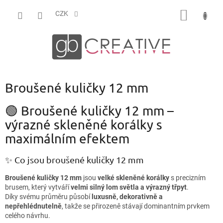
Přejít
NÁKUP
na
CZK
obsah
KOŠÍK
Broušené kuličky 12 mm
🟢 Broušené kuličky 12 mm –
výrazné skleněné korálky s
maximálním efektem
✨ Co jsou broušené kuličky 12 mm
Broušené kuličky 12 mm
jsou
velké skleněné korálky
s precizním
brusem, který vytváří
velmi silný lom světla a výrazný třpyt
.
Díky svému průměru působí
luxusně, dekorativně a
nepřehlédnutelně
, takže se přirozeně stávají dominantním prvkem
celého návrhu.