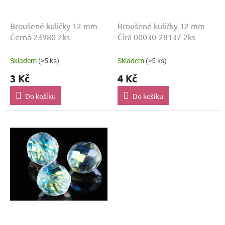
d
u
k
Broušené kuličky 12 mm
Broušené kuličky 12 mm
t
Černá 23980 2ks
Čirá 00030-28137 2ks
ů
Skladem
(>5 ks)
Skladem
(>5 ks)
3 Kč
4 Kč
Do košíku
Do košíku