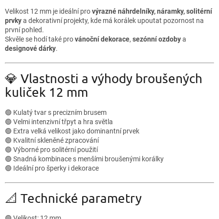
Velikost 12 mm je ideální pro
výrazné náhrdelníky, náramky, solitérní
prvky
a dekorativní projekty, kde má korálek upoutat pozornost na
první pohled.
Skvěle se hodí také pro
vánoční dekorace
,
sezónní ozdoby
a
designové dárky
.
💎 Vlastnosti a výhody broušených
kuliček 12 mm
🟢 Kulatý tvar s precizním brusem
🟢 Velmi intenzivní třpyt a hra světla
🟢 Extra velká velikost jako dominantní prvek
🟢 Kvalitní skleněné zpracování
🟢 Výborné pro solitérní použití
🟢 Snadná kombinace s menšími broušenými korálky
🟢 Ideální pro šperky i dekorace
📐 Technické parametry
🟢 Velikost: 12 mm