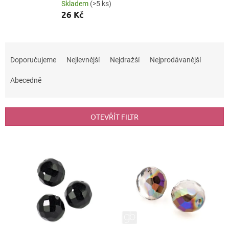
Skladem
(>5 ks)
26 Kč
Ř
a
Doporučujeme
Nejlevnější
Nejdražší
Nejprodávanější
z
e
Abecedně
n
í
p
OTEVŘÍT FILTR
r
o
V
d
ý
u
p
k
i
t
s
ů
p
r
o