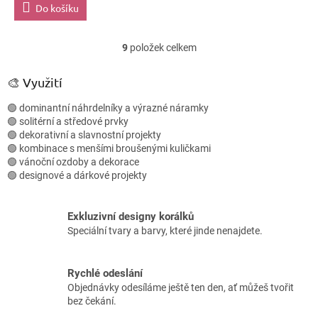
Do košíku
9
položek celkem
O
v
l
🎨 Využití
á
d
🟢 dominantní náhrdelníky a výrazné náramky
a
🟢 solitérní a středové prvky
c
🟢 dekorativní a slavnostní projekty
í
🟢 kombinace s menšími broušenými kuličkami
p
🟢 vánoční ozdoby a dekorace
r
🟢 designové a dárkové projekty
v
k
y
Exkluzivní designy korálků
v
Speciální tvary a barvy, které jinde nenajdete.
ý
p
i
Rychlé odeslání
s
Objednávky odesíláme ještě ten den, ať můžeš tvořit
u
bez čekání.