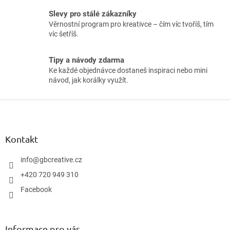
Slevy pro stálé zákazníky
Věrnostní program pro kreativce – čím víc tvoříš, tím
víc šetříš.
Tipy a návody zdarma
Ke každé objednávce dostaneš inspiraci nebo mini
návod, jak korálky využít.
Z
á
p
a
Kontakt
t
í
info
@
gbcreative.cz
+420 720 949 310
Facebook
Informace pro vás