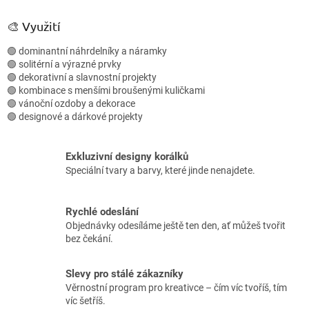
v
l
🎨 Využití
á
d
🟢 dominantní náhrdelníky a náramky
a
🟢 solitérní a výrazné prvky
c
🟢 dekorativní a slavnostní projekty
í
🟢 kombinace s menšími broušenými kuličkami
p
🟢 vánoční ozdoby a dekorace
r
🟢 designové a dárkové projekty
v
k
y
Exkluzivní designy korálků
v
Speciální tvary a barvy, které jinde nenajdete.
ý
p
i
Rychlé odeslání
s
Objednávky odesíláme ještě ten den, ať můžeš tvořit
u
bez čekání.
Slevy pro stálé zákazníky
Věrnostní program pro kreativce – čím víc tvoříš, tím
víc šetříš.