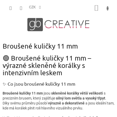
Přejít
NÁKUP
na
CZK
obsah
KOŠÍK
Broušené kuličky 11 mm
🟢 Broušené kuličky 11 mm –
výrazné skleněné korálky s
intenzivním leskem
✨ Co jsou broušené kuličky 11 mm
Broušené kuličky 11 mm
jsou
skleněné korálky větší velikosti
s
precizním brusem, který zajišťuje
silný lom světla a vysoký třpyt
.
Díky svému průměru působí
výrazně a dekorativně
a jsou ideální tam,
kde má korálek plnit roli hlavního vizuálního prvku.