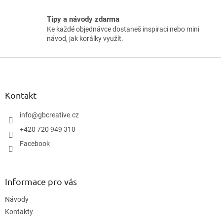
Tipy a návody zdarma
Ke každé objednávce dostaneš inspiraci nebo mini
návod, jak korálky využít.
Z
á
p
a
Kontakt
t
í
info
@
gbcreative.cz
+420 720 949 310
Facebook
Informace pro vás
Návody
Kontakty