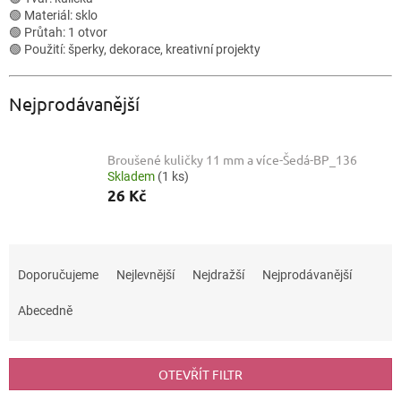
🟢 Materiál: sklo
🟢 Průtah: 1 otvor
🟢 Použití: šperky, dekorace, kreativní projekty
Nejprodávanější
Broušené kuličky 11 mm a více-Šedá-BP_136
Skladem
(1 ks)
26 Kč
Ř
a
Doporučujeme
Nejlevnější
Nejdražší
Nejprodávanější
z
e
Abecedně
n
í
p
OTEVŘÍT FILTR
r