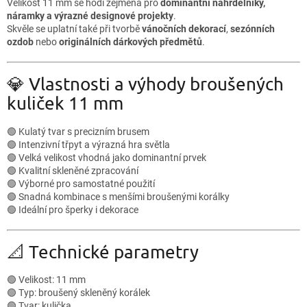
Velikost 11 mm se hodí zejména pro
dominantní náhrdelníky,
náramky a výrazné designové projekty
.
Skvěle se uplatní také při tvorbě
vánočních dekorací
,
sezónních
ozdob
nebo
originálních dárkových předmětů
.
💎 Vlastnosti a výhody broušených
kuliček 11 mm
🟢 Kulatý tvar s precizním brusem
🟢 Intenzivní třpyt a výrazná hra světla
🟢 Velká velikost vhodná jako dominantní prvek
🟢 Kvalitní skleněné zpracování
🟢 Výborné pro samostatné použití
🟢 Snadná kombinace s menšími broušenými korálky
🟢 Ideální pro šperky i dekorace
📐 Technické parametry
🟢 Velikost: 11 mm
🟢 Typ: broušený skleněný korálek
🟢 Tvar: kulička