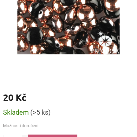
20 Kč
Měrná
Skladem
(>5 ks)
cena:
Možnosti doručení