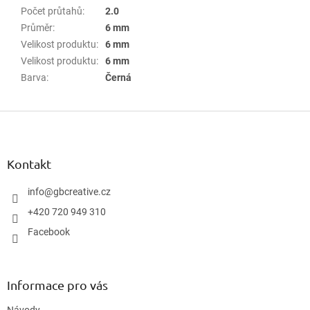
Počet průtahů
:
2.0
Průměr
:
6 mm
Velikost produktu
:
6 mm
Velikost produktu
:
6 mm
Barva
:
Černá
Z
á
p
a
Kontakt
t
í
info
@
gbcreative.cz
+420 720 949 310
Facebook
Informace pro vás
Návody