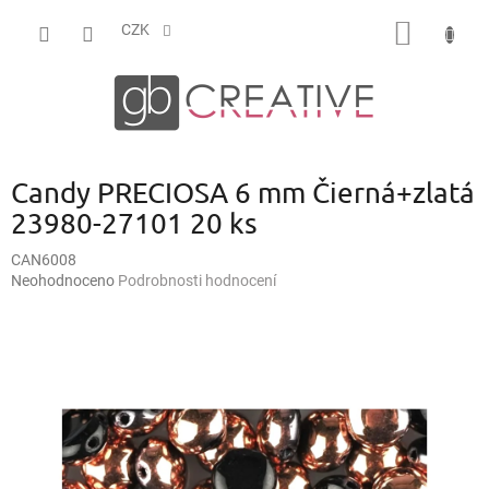
Přejít
NÁKUP
na
CZK
obsah
KOŠÍK
Candy PRECIOSA 6 mm Čierná+zlatá
23980-27101 20 ks
CAN6008
Průměrné
Neohodnoceno
Podrobnosti hodnocení
hodnocení
produktu
je
0,0
z
5
hvězdiček.