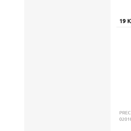
19 K
PREC
02010