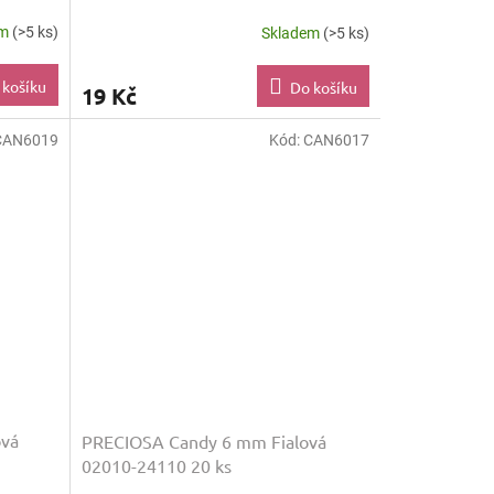
em
(>5 ks)
Skladem
(>5 ks)
 košíku
Do košíku
19 Kč
CAN6019
Kód:
CAN6017
vá
PRECIOSA Candy 6 mm Fialová
02010-24110 20 ks