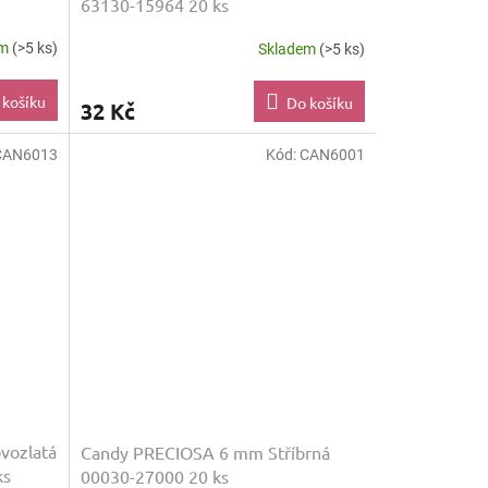
63130-15964 20 ks
em
(>5 ks)
Skladem
(>5 ks)
 košíku
Do košíku
32 Kč
CAN6013
Kód:
CAN6001
vozlatá
Candy PRECIOSA 6 mm Stříbrná
ks
00030-27000 20 ks