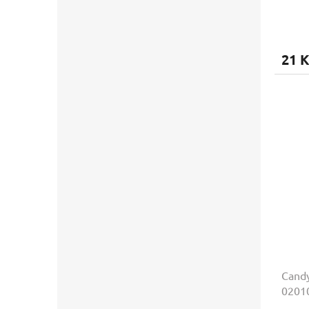
21 K
Cand
02010