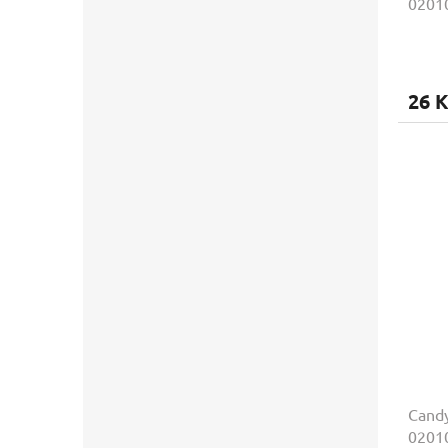
02010
26 K
Cand
02010