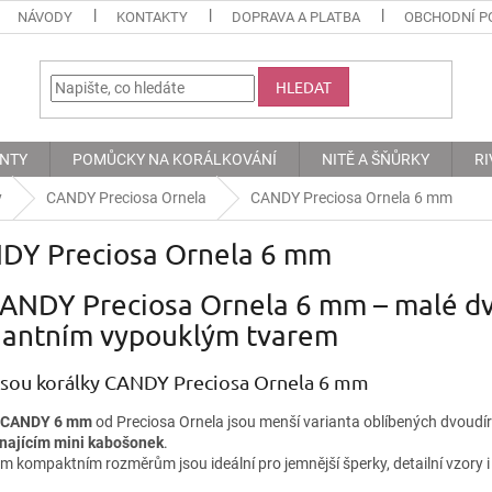
NÁVODY
KONTAKTY
DOPRAVA A PLATBA
OBCHODNÍ P
HLEDAT
ENTY
POMŮCKY NA KORÁLKOVÁNÍ
NITĚ A ŠŇŮRKY
RI
y
CANDY Preciosa Ornela
CANDY Preciosa Ornela 6 mm
DY Preciosa Ornela 6 mm
CANDY Preciosa Ornela 6 mm – malé dv
gantním vypouklým tvarem
jsou korálky CANDY Preciosa Ornela 6 mm
CANDY 6 mm
od Preciosa Ornela jsou menší varianta oblíbených dvoudí
najícím mini kabošonek
.
m kompaktním rozměrům jsou ideální pro jemnější šperky, detailní vzory i 