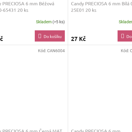
y PRECIOSA 6 mm Béžová
Candy PRECIOSA 6 mm Bílá 
-65431 20 ks
25E01 20 ks
Skladem
(>5 ks)
Sklad
Do košíku
Do
č
27 Kč
Kód:
CAN6004
Kód:
y PRECIOSA 6 mm Černá MAT
Candy PRECIOSA 6 mm