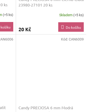
0 ks
23980-27101 20 ks
em
(>5 ks)
Skladem
(>5 ks)
 košíku
Do košíku
20 Kč
CAN6006
Kód:
CAN6009
tit
Candy PRECIOSA 6 mm Modrá