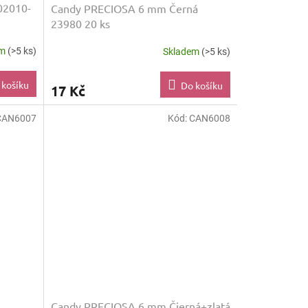
02010-
Candy PRECIOSA 6 mm Černá
23980 20 ks
em
(>5 ks)
Skladem
(>5 ks)
 košíku
Do košíku
17 Kč
CAN6007
Kód:
CAN6008
Candy PRECIOSA 6 mm Čierná+zlatá