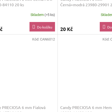
-84110 20 ks
Černá+modrá 23980-29901 2
Skladem
(>5 ks)
Sklad
Do košíku
Do
č
20 Kč
Kód:
CAN6012
Kód:
y PRECIOSA 6 mm Fialová
Candy PRECIOSA 6 mm Hema