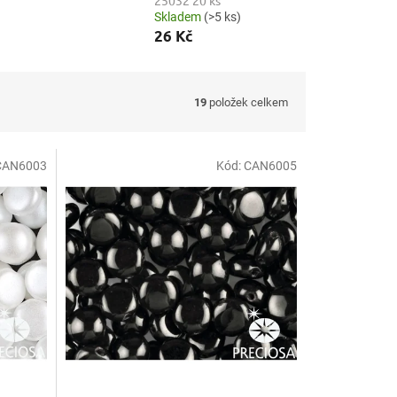
25032 20 ks
Skladem
(>5 ks)
26 Kč
19
položek celkem
CAN6003
Kód:
CAN6005