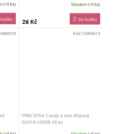
em
(>5 ks)
Skladem
(>5 ks)
 košíku
Do košíku
26 Kč
CAN6018
Kód:
CAN6015
vá
PRECIOSA Candy 6 mm Růžová
02010-25008 20 ks
em
(>5 ks)
Skladem
(>5 ks)