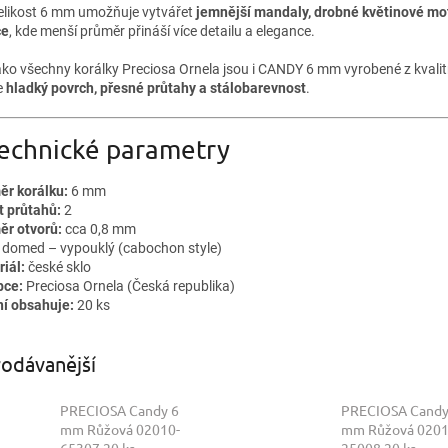
elikost 6 mm umožňuje vytvářet
jemnější mandaly, drobné květinové mo
ce
, kde menší průměr přináší více detailu a elegance.
ako všechny korálky Preciosa Ornela jsou i CANDY 6 mm vyrobené z kvalit
e
hladký povrch, přesné průtahy a stálobarevnost
.
Technické parametry
ěr korálku:
6 mm
t průtahů:
2
ěr otvorů:
cca 0,8 mm
domed – vypouklý (cabochon style)
iál:
české sklo
bce:
Preciosa Ornela (Česká republika)
ní obsahuje:
20 ks
odávanější
PRECIOSA Candy 6
PRECIOSA Candy
mm Růžová 02010-
mm Růžová 0201