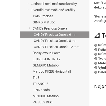
n
Menší v
Jednodírkové mačkané korálky
e
dekora
Dvoudírkové mačkané korálky
l
Twin Preciosa
Stejně j
zaručuj
GINKO Matubo
CANDY Preciosa Ornela
📐 
CANDY Preciosa Ornela 6 mm
CANDY Preciosa Ornela 8 mm
🟢
Prům
CANDY Preciosa Ornela 12 mm
🟢
Poče
Čočky dvoudírkové
🟢
Prům
🟢
Tvar:
ESTRELA INFINITY
🟢
Mater
GEMDUO Matubo
🟢
Výro
Matubo FIXER Horizontall
🟢
Bale
TILE
TRIANGLE
Nejpr
LINK beads
MINIDUO Matubo
PAISLEY DUO