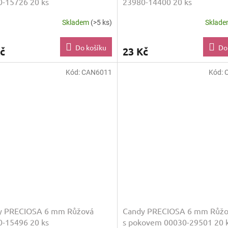
-15726 20 ks
23980-14400 20 ks
Skladem
(>5 ks)
Sklad
Do košíku
Do
č
23 Kč
Kód:
CAN6011
Kód:
y PRECIOSA 6 mm Růžová
Candy PRECIOSA 6 mm Růžo
-15496 20 ks
s pokovem 00030-29501 20 