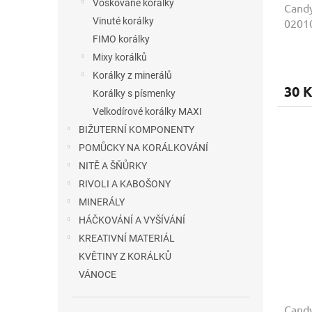
Voskované korálky
Cand
Vinuté korálky
02010
FIMO korálky
Mixy korálků
Korálky z minerálů
30 K
Korálky s písmenky
Velkodírové korálky MAXI
BIŽUTERNÍ KOMPONENTY
POMŮCKY NA KORÁLKOVÁNÍ
NITĚ A ŠŇŮRKY
RIVOLI A KABOŠONY
MINERÁLY
HÁČKOVÁNÍ A VYŠÍVÁNÍ
KREATIVNÍ MATERIÁL
KVĚTINY Z KORÁLKŮ
VÁNOCE
Cand