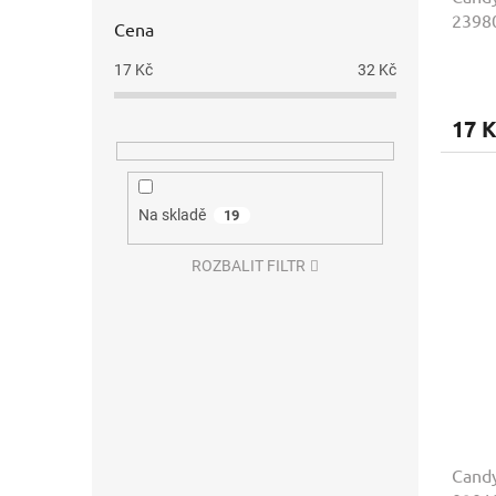
23980
Cena
17
Kč
32
Kč
17 K
Na skladě
19
ROZBALIT FILTR
Cand