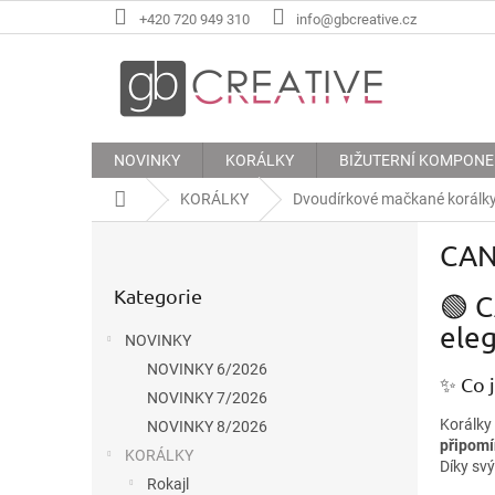
Přejít
+420 720 949 310
info@gbcreative.cz
na
obsah
NOVINKY
KORÁLKY
BIŽUTERNÍ KOMPON
Domů
KORÁLKY
Dvoudírkové mačkané korálk
P
CAN
o
Přeskočit
s
Kategorie
kategorie
🟢 
t
r
ele
NOVINKY
a
NOVINKY 6/2026
n
✨ Co 
n
NOVINKY 7/2026
í
Korálky
NOVINKY 8/2026
připomí
p
KORÁLKY
Díky svý
a
Rokajl