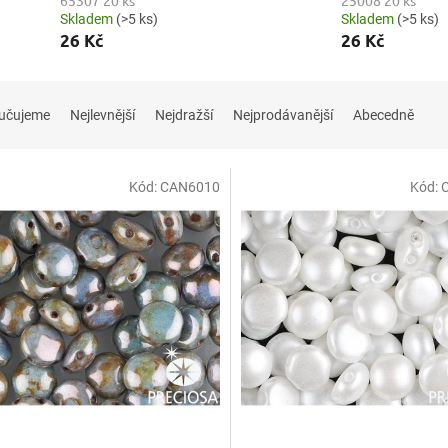
65307 20 ks
25008 20 ks
Skladem
(>5 ks)
Skladem
(>5 ks)
26 Kč
26 Kč
učujeme
Nejlevnější
Nejdražší
Nejprodávanější
Abecedně
Kód:
CAN6010
Kód: