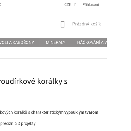
ODMÍNKY
PODMÍNKY OCHRANY OSOBNÍCH ÚDAJŮ
CZK
Přihlášení
INFORMACE 
NÁKUPNÍ
Prázdný košík
KOŠÍK
VOLI A KABOŠONY
MINERÁLY
HÁČKOVÁNÍ A VYŠÍVÁNÍ
oudírkové korálky s
rkových korálků s charakteristickým
vypouklým tvarom
precizní 3D projekty.