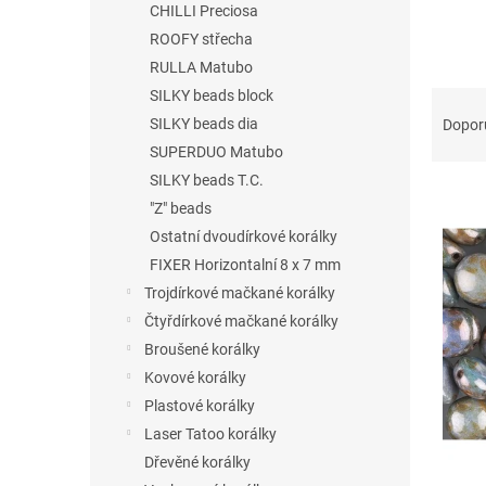
CHILLI Preciosa
ROOFY střecha
RULLA Matubo
Ř
SILKY beads block
a
SILKY beads dia
Dopor
z
SUPERDUO Matubo
e
SILKY beads T.C.
V
n
"Z" beads
ý
í
p
Ostatní dvoudírkové korálky
p
i
r
FIXER Horizontalní 8 x 7 mm
s
o
Trojdírkové mačkané korálky
p
d
Čtyřdírkové mačkané korálky
r
u
Broušené korálky
o
k
Kovové korálky
d
t
u
ů
Plastové korálky
k
Laser Tatoo korálky
t
Dřevěné korálky
ů