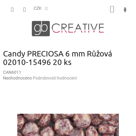
Přejít
NÁKUP
na
CZK
obsah
KOŠÍK
Candy PRECIOSA 6 mm Růžová
02010-15496 20 ks
CAN6011
Průměrné
Neohodnoceno
Podrobnosti hodnocení
hodnocení
produktu
je
0,0
z
5
hvězdiček.