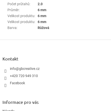
Počet průtahů
:
2.0
Průměr
:
6 mm
Velikost produktu
:
6 mm
Velikost produktu
:
6 mm
Barva
:
Růžová
Z
á
p
a
Kontakt
t
í
info
@
gbcreative.cz
+420 720 949 310
Facebook
Informace pro vás
Návody