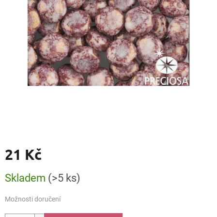
21 Kč
Měrná
Skladem
(>5 ks)
cena:
Možnosti doručení