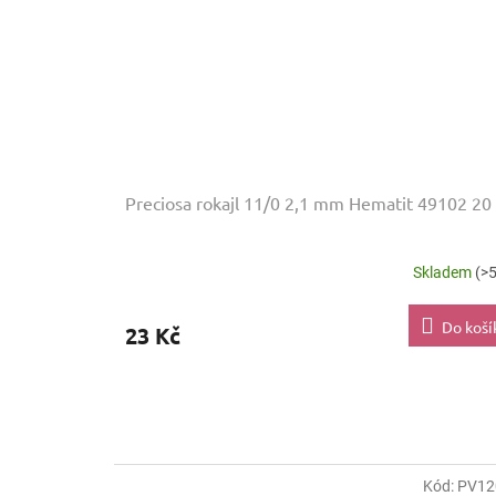
Preciosa rokajl 11/0 2,1 mm Hematit 49102 20
Skladem
(>5
Do koší
23 Kč
Kód:
PV12