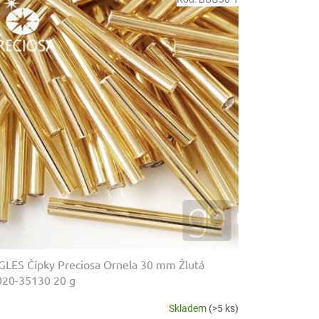
LES Čípky Preciosa Ornela 30 mm Žlutá
020-35130 20 g
Skladem
(>5 ks)