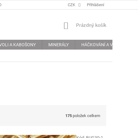
ODMÍNKY
PODMÍNKY OCHRANY OSOBNÍCH ÚDAJŮ
CZK
Přihlášení
INFORMACE 
NÁKUPNÍ
Prázdný košík
KOŠÍK
VOLI A KABOŠONY
MINERÁLY
HÁČKOVÁNÍ A VYŠÍVÁNÍ
175
položek celkem
Kód:
BUG30-1