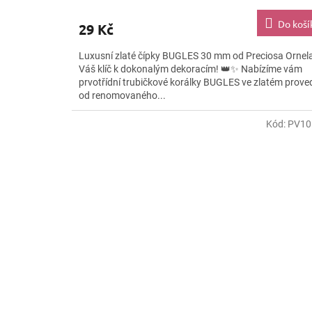
Do koší
29 Kč
Luxusní zlaté čípky BUGLES 30 mm od Preciosa Ornela
Váš klíč k dokonalým dekoracím! 👑✨ Nabízíme vám
prvotřídní trubičkové korálky BUGLES ve zlatém prove
od renomovaného...
Kód:
PV10