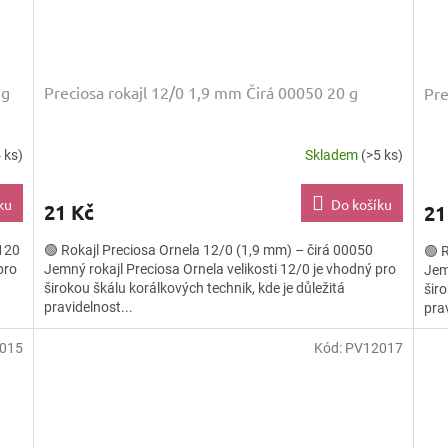
 g
Preciosa rokajl 12/0 1,9 mm Čirá 00050 20 g
Pre
 ks)
Skladem
(>5 ks)
ku
Do košíku
21 Kč
21
0120
🟢 Rokajl Preciosa Ornela 12/0 (1,9 mm) – čirá 00050
🟢 
pro
Jemný rokajl Preciosa Ornela velikosti 12/0 je vhodný pro
Jem
širokou škálu korálkových technik, kde je důležitá
širo
pravidelnost...
prav
015
Kód:
PV12017