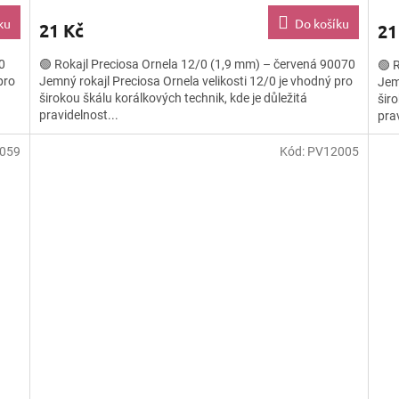
ku
Do košíku
21 Kč
21
0
🟢 Rokajl Preciosa Ornela 12/0 (1,9 mm) – červená 90070
🟢 
pro
Jemný rokajl Preciosa Ornela velikosti 12/0 je vhodný pro
Jem
širokou škálu korálkových technik, kde je důležitá
širo
pravidelnost...
prav
059
Kód:
PV12005