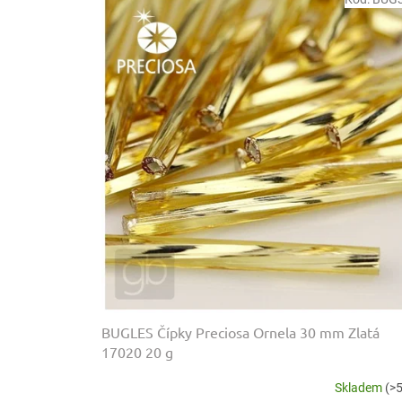
ý
í
p
p
i
r
s
o
p
d
r
u
o
k
d
t
u
ů
k
t
ů
BUGLES Čípky Preciosa Ornela 30 mm Zlatá
17020 20 g
Skladem
(>5