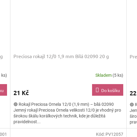
 g
Preciosa rokajl 12/0 1,9 mm Bílá 02090 20 g
Pre
 ks)
Skladem
(5 ks)
ku
Do košíku
21 Kč
22
🟢 Rokajl Preciosa Ornela 12/0 (1,9 mm) – bílá 02090
🟢 
Jemný rokajl Preciosa Ornela velikosti 12/0 je vhodný pro
Jem
širokou škálu korálkových technik, kde je důležitá
širo
pravidelnost...
prav
001
Kód:
PV12057