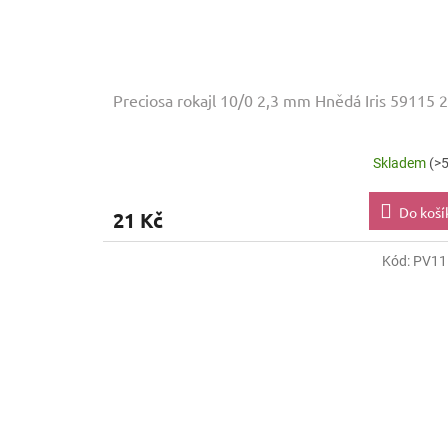
Preciosa rokajl 10/0 2,3 mm Hnědá Iris 59115 
Skladem
(>5
Do koší
21 Kč
Kód:
PV11