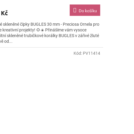
Do košíku
 Kč
té skleněné čípky BUGLES 30 mm - Preciosa Ornela pro
e kreativní projekty! 🌻☀️ Přinášíme vám vysoce
litní skleněné trubičkové korálky BUGLES v zářivé žluté
ě od...
Kód:
PV11414