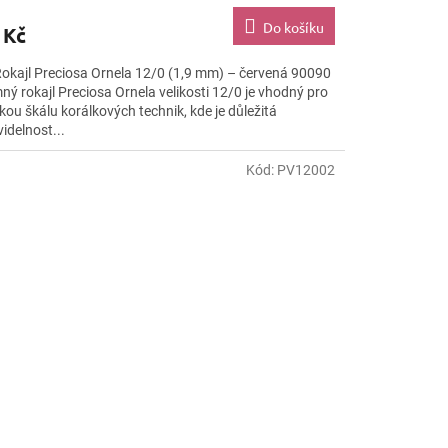
Do košíku
 Kč
Rokajl Preciosa Ornela 12/0 (1,9 mm) – červená 90090
ný rokajl Preciosa Ornela velikosti 12/0 je vhodný pro
kou škálu korálkových technik, kde je důležitá
idelnost...
Kód:
PV12002