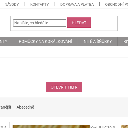
NÁVODY
KONTAKTY
DOPRAVA A PLATBA
OBCHODNÍ P
HLEDAT
ENTY
POMŮCKY NA KORÁLKOVÁNÍ
NITĚ A ŠŇŮRKY
RI
OTEVŘÍT FILTR
anější
Abecedně
0-5
Kód:
BUG30-9