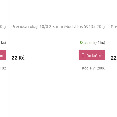
20 g
Preciosa rokajl 10/0 2,3 mm Modrá Iris 59135 20 g
Pre
 ks)
Skladem
(>5 ks)
ku
Do košíku
22 Kč
22
182
Kód:
PV12006