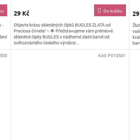
ku
Do košíku
29 Kč
29
 -
Objevte krásu skleněných čípků BUGLES ZLATÁ od
Žlu
Preciosa Ornela! ✨🌟 Představujeme vám prémiové
vaš
dení
skleněné čípky BUGLES v nádherné zlaté barvě od
kva
světoznámého českého výrobce...
barv
500
Kód:
PV10501